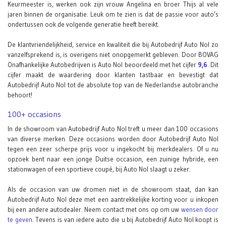
Keurmeester is, werken ook zijn vrouw Angelina en broer Thijs al vele
jaren binnen de organisatie. Leuk om te zien is dat de passie voor auto’s
ondertussen ook de volgende generatie heeft bereikt.
De klantvriendelijkheid, service en kwaliteit die bij Autobedrijf Auto Nol zo
vanzelfsprekend is, is overigens niet onopgemerkt gebleven. Door BOVAG
Onafhankelijke Autobedrijven is Auto Nol beoordeeld met het cijfer
9,6
. Dit
cijfer maakt de waardering door klanten tastbaar en bevestigt dat
Autobedrijf Auto Nol tot de absolute top van de Nederlandse autobranche
behoort!
100+ occasions
In de showroom van Autobedrijf Auto Nol treft u meer dan 100 occasions
van diverse merken. Deze occasions worden door Autobedrijf Auto Nol
tegen een zeer scherpe prijs voor u ingekocht bij merkdealers. Of u nu
opzoek bent naar een jonge Duitse occasion, een zuinige hybride, een
stationwagen of een sportieve coupé, bij Auto Nol slaagt u zeker.
Als de occasion van uw dromen niet in de showroom staat, dan kan
Autobedrijf Auto Nol deze met een aantrekkelijke korting voor u inkopen
bij een andere autodealer. Neem contact met ons op om uw
wensen door
te geven
. Tevens is van iedere auto die u bij Autobedrijf Auto Nol koopt is