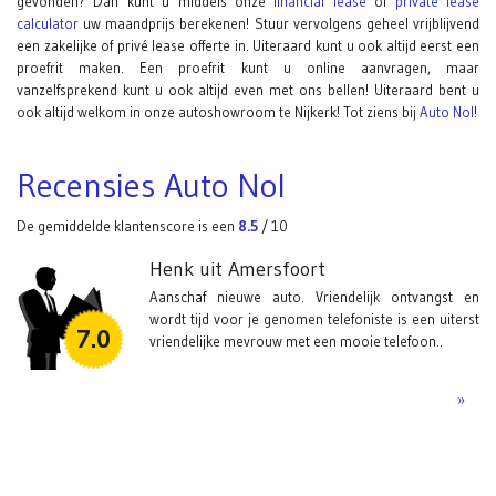
gevonden? Dan kunt u middels onze
financial lease
of
private lease
calculator
uw maandprijs berekenen! Stuur vervolgens geheel vrijblijvend
een zakelijke of privé lease offerte in. Uiteraard kunt u ook altijd eerst een
proefrit maken. Een proefrit kunt u online aanvragen, maar
vanzelfsprekend kunt u ook altijd even met ons bellen! Uiteraard bent u
ook altijd welkom in onze autoshowroom te Nijkerk! Tot ziens bij
Auto Nol
!
Recensies Auto Nol
De gemiddelde klantenscore is een
8.5
/
10
Henk uit Amersfoort
Aanschaf nieuwe auto. Vriendelijk ontvangst en
wordt tijd voor je genomen telefoniste is een uiterst
7.0
vriendelijke mevrouw met een mooie telefoon..
»