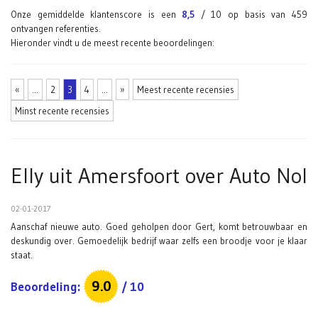
Onze gemiddelde klantenscore is een
8,5
/
10
op basis van
459
ontvangen referenties.
Hieronder vindt u de meest recente beoordelingen:
«
...
2
3
4
...
»
Meest recente recensies
Minst recente recensies
Elly uit Amersfoort
over
Auto Nol
02-01-2017
Aanschaf nieuwe auto. Goed geholpen door Gert, komt betrouwbaar en
deskundig over. Gemoedelijk bedrijf waar zelfs een broodje voor je klaar
staat.
9.0
Beoordeling:
/
10