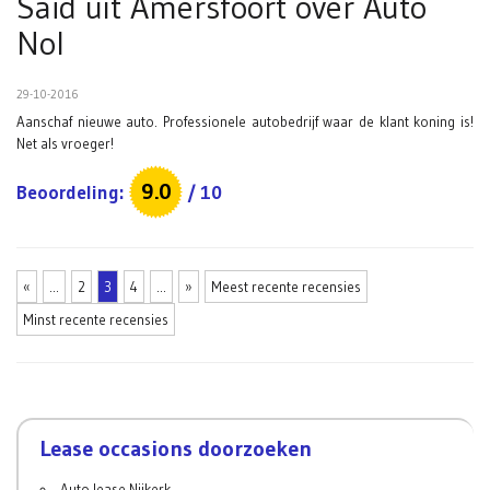
Saïd uit Amersfoort
over
Auto
Nol
29-10-2016
Aanschaf nieuwe auto. Professionele autobedrijf waar de klant koning is!
Net als vroeger!
9.0
Beoordeling:
/
10
«
...
2
3
4
...
»
Meest recente recensies
Minst recente recensies
Lease occasions doorzoeken
Auto lease Nijkerk