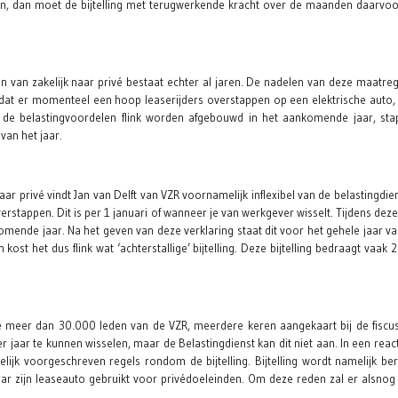
jden, dan moet de bijtelling met terugwerkende kracht over de maanden daarvo
 van zakelijk naar privé bestaat echter al jaren. De nadelen van deze maatre
is dat er momenteel een hoop leaserijders overstappen op een elektrische auto,
 de belastingvoordelen flink worden afgebouwd in het aankomende jaar, sta
van het jaar.
r privé vindt Jan van Delft van VZR voornamelijk inflexibel van de belastingdiens
stappen. Dit is per 1 januari of wanneer je van werkgever wisselt. Tijdens dez
mende jaar. Na het geven van deze verklaring staat dit voor het gehele jaar va
kost het dus flink wat ‘achterstallige’ bijtelling. Deze bijtelling bedraagt vaak 
de meer dan 30.000 leden van de VZR, meerdere keren aangekaart bij de fiscu
aar te kunnen wisselen, maar de Belastingdienst kan dit niet aan. In een react
elijk voorgeschreven regels rondom de bijtelling. Bijtelling wordt namelijk b
ar zijn leaseauto gebruikt voor privédoeleinden. Om deze reden zal er alsnog