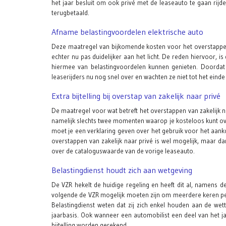
het jaar besluit om ook privé met de leaseauto te gaan ri
terugbetaald.
Afname belastingvoordelen elektrische auto
Deze maatregel van bijkomende kosten voor het overstappen
echter nu pas duidelijker aan het licht. De reden hiervoor, 
hiermee van belastingvoordelen kunnen genieten. Doordat
leaserijders nu nog snel over en wachten ze niet tot het einde 
Extra bijtelling bij overstap van zakelijk naar privé
De maatregel voor wat betreft het overstappen van zakelijk naa
namelijk slechts twee momenten waarop je kosteloos kunt over
moet je een verklaring geven over het gebruik voor het aanko
overstappen van zakelijk naar privé is wel mogelijk, maar dan 
over de cataloguswaarde van de vorige leaseauto.
Belastingdienst houdt zich aan wetgeving
De VZR hekelt de huidige regeling en heeft dit al, namens 
volgende de VZR mogelijk moeten zijn om meerdere keren per j
Belastingdienst weten dat zij zich enkel houden aan de wett
jaarbasis. Ook wanneer een automobilist een deel van het ja
bijtelling worden gerekend.