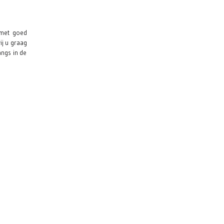
 met goed
ij u graag
angs in de