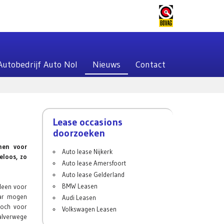
Autobedrijf Auto Nol
Nieuws
Contact
Lease occasions
doorzoeken
nnen voor
Auto lease Nijkerk
eloos, zo
Auto lease Amersfoort
Auto lease Gelderland
BMW Leasen
lleen voor
aar mogen
Audi Leasen
toch voor
Volkswagen Leasen
halverwege