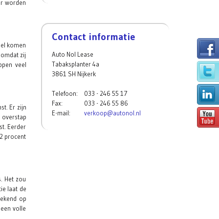
or worden
Contact informatie
gel komen
Auto Nol Lease
 omdat zij
Tabaksplanter 4a
ppen veel
3861 SH Nijkerk
Telefoon:
033 - 246 55 17
Fax:
033 - 246 55 86
t. Er zijn
E-mail:
verkoop@autonol.nl
e overstap
st. Eerder
22 procent
s. Het zou
ie laat de
erekend op
 een volle