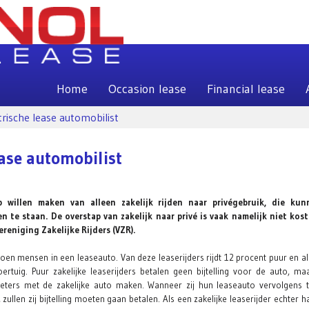
Home
Occasion lease
Financial lease
rische lease automobilist
ease automobilist
p willen maken van alleen zakelijk rijden naar privégebruik, die ku
te staan. De overstap van zakelijk naar privé is vaak namelijk niet kost
eniging Zakelijke Rijders (VZR).
joen mensen in een leaseauto. Van deze leaserijders rijdt 12 procent puur en a
oertuig. Puur zakelijke leaserijders betalen geen bijtelling voor de auto, m
lometers met de zakelijke auto maken. Wanneer zij hun leaseauto vervolgens 
zullen zij bijtelling moeten gaan betalen. Als een zakelijke leaserijder echter 