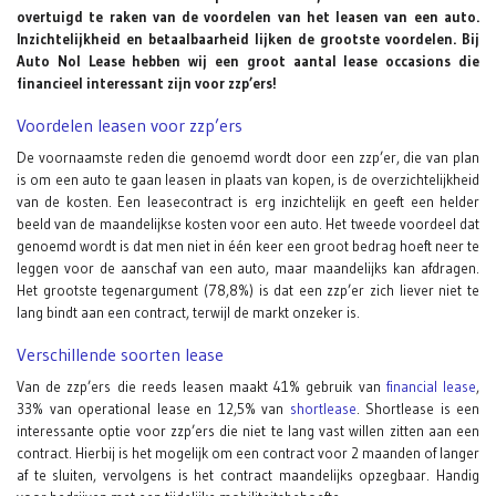
overtuigd te raken van de voordelen van het leasen van een auto.
Inzichtelijkheid en betaalbaarheid lijken de grootste voordelen. Bij
Auto Nol Lease hebben wij een groot aantal lease occasions die
financieel interessant zijn voor zzp’ers!
Voordelen leasen voor zzp’ers
De voornaamste reden die genoemd wordt door een zzp’er, die van plan
is om een auto te gaan leasen in plaats van kopen, is de overzichtelijkheid
van de kosten. Een leasecontract is erg inzichtelijk en geeft een helder
beeld van de maandelijkse kosten voor een auto. Het tweede voordeel dat
genoemd wordt is dat men niet in één keer een groot bedrag hoeft neer te
leggen voor de aanschaf van een auto, maar maandelijks kan afdragen.
Het grootste tegenargument (78,8%) is dat een zzp’er zich liever niet te
lang bindt aan een contract, terwijl de markt onzeker is.
Verschillende soorten lease
Van de zzp’ers die reeds leasen maakt 41% gebruik van
financial lease
,
33% van operational lease en 12,5% van
shortlease
. Shortlease is een
interessante optie voor zzp’ers die niet te lang vast willen zitten aan een
contract. Hierbij is het mogelijk om een contract voor 2 maanden of langer
af te sluiten, vervolgens is het contract maandelijks opzegbaar. Handig