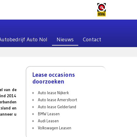
Autobedrijf Auto Nol
Nieuws
Contact
Lease occasions
doorzoeken
el van de
Auto lease Nijkerk
eind 2014
Auto lease Amersfoort
terbanden
Auto lease Gelderland
tsland en
BMW Leasen
wanneer u
Audi Leasen
Volkswagen Leasen