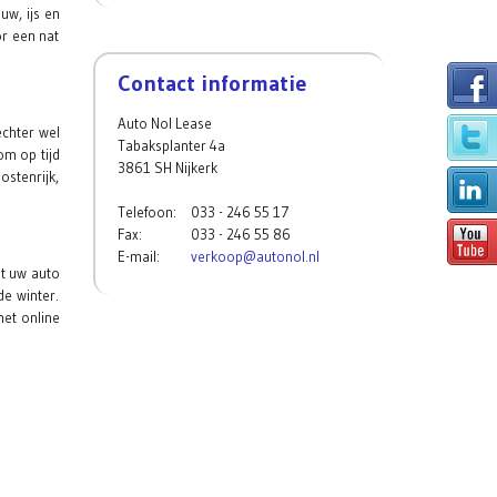
uw, ijs en
or een nat
Contact informatie
Auto Nol Lease
echter wel
Tabaksplanter 4a
m op tijd
3861 SH Nijkerk
stenrijk,
Telefoon:
033 - 246 55 17
Fax:
033 - 246 55 86
E-mail:
verkoop@autonol.nl
t uw auto
e winter.
het online