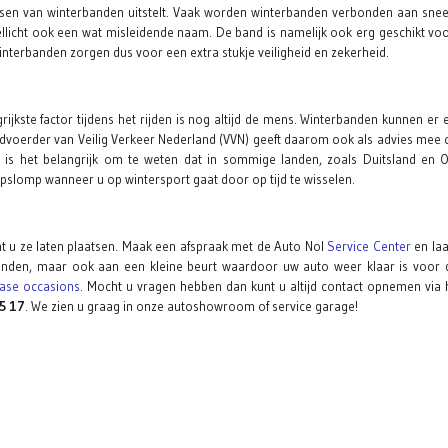
atsen van winterbanden uitstelt. Vaak worden winterbanden verbonden aan snee
licht ook een wat misleidende naam. De band is namelijk ook erg geschikt vo
interbanden zorgen dus voor een extra stukje veiligheid en zekerheid.
kste factor tijdens het rijden is nog altijd de mens. Winterbanden kunnen er 
voerder van Veilig Verkeer Nederland (VVN) geeft daarom ook als advies mee o
is het belangrijk om te weten dat in sommige landen, zoals Duitsland en Oo
pslomp wanneer u op wintersport gaat door op tijd te wisselen.
unt u ze laten plaatsen. Maak een afspraak met de Auto Nol
Service Center
en laa
banden, maar ook aan een kleine beurt waardoor uw auto weer klaar is voor d
ease occasions
. Mocht u vragen hebben dan kunt u altijd contact opnemen via 
5 17
. We zien u graag in onze autoshowroom of service garage!