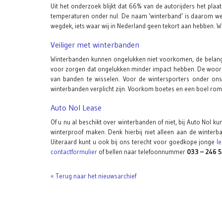
Uit het onderzoek blijkt dat 66% van de autorijders het pla
temperaturen onder nul. De naam ‘winterband’ is daarom wel
wegdek, iets waar wij in Nederland geen tekort aan hebben. W
Veiliger met winterbanden
Winterbanden kunnen ongelukken niet voorkomen, de belangrij
voor zorgen dat ongelukken minder impact hebben. De woord
van banden te wisselen. Voor de wintersporters onder ons 
winterbanden verplicht zijn. Voorkom boetes en een boel rom
Auto Nol Lease
Of u nu al beschikt over winterbanden of niet, bij Auto Nol k
winterproof maken. Denk hierbij niet alleen aan de winter
Uiteraard kunt u ook bij ons terecht voor goedkope jonge
l
contactformulier
of bellen naar telefoonnummer
033 – 246 5
« Terug naar het nieuwsarchief