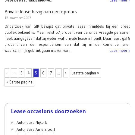
Deze bestaat naast nieuwe…
Lees meer »
Private lease bezig aan een opmars
16 november 2017
Onderzoek van GfK bewijst dat private lease inmiddels bij een breed
publiek bekend is. Maar liefst 67 procent van de ondervraagde personen
heeft aangegeven dat zij weten wat private lease inhoudt. Daarnaast gaf 8
procent van de respondenten aan dat zij in de komende jaren
waarschijnlijk gebruik gaan maken van…
Lees meer »
‹
...
3
4
5
6
7
...
›
Laatste pagina »
« Eerste pagina
Lease occasions doorzoeken
Auto lease Nijkerk
Auto lease Amersfoort