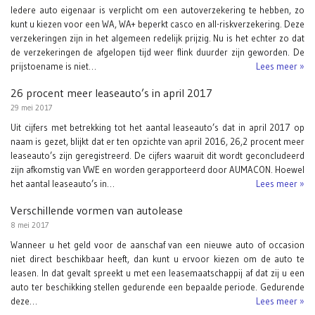
Iedere auto eigenaar is verplicht om een autoverzekering te hebben, zo
kunt u kiezen voor een WA, WA+ beperkt casco en all-riskverzekering. Deze
verzekeringen zijn in het algemeen redelijk prijzig. Nu is het echter zo dat
de verzekeringen de afgelopen tijd weer flink duurder zijn geworden. De
prijstoename is niet…
Lees meer »
26 procent meer leaseauto’s in april 2017
29 mei 2017
Uit cijfers met betrekking tot het aantal leaseauto’s dat in april 2017 op
naam is gezet, blijkt dat er ten opzichte van april 2016, 26,2 procent meer
leaseauto’s zijn geregistreerd. De cijfers waaruit dit wordt geconcludeerd
zijn afkomstig van VWE en worden gerapporteerd door AUMACON. Hoewel
het aantal leaseauto’s in…
Lees meer »
Verschillende vormen van autolease
8 mei 2017
Wanneer u het geld voor de aanschaf van een nieuwe auto of occasion
niet direct beschikbaar heeft, dan kunt u ervoor kiezen om de auto te
leasen. In dat gevalt spreekt u met een leasemaatschappij af dat zij u een
auto ter beschikking stellen gedurende een bepaalde periode. Gedurende
deze…
Lees meer »