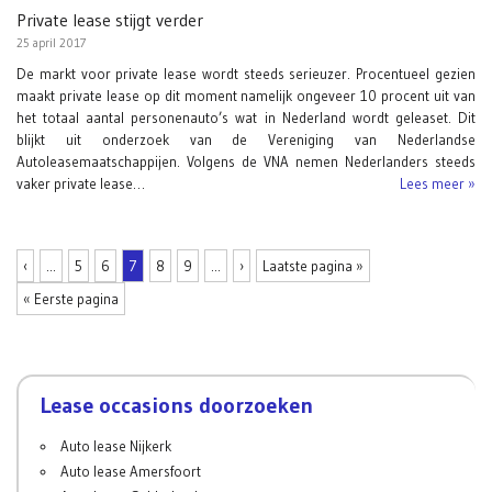
Private lease stijgt verder
25 april 2017
De markt voor private lease wordt steeds serieuzer. Procentueel gezien
maakt private lease op dit moment namelijk ongeveer 10 procent uit van
het totaal aantal personenauto’s wat in Nederland wordt geleaset. Dit
blijkt uit onderzoek van de Vereniging van Nederlandse
Autoleasemaatschappijen. Volgens de VNA nemen Nederlanders steeds
vaker private lease…
Lees meer »
‹
...
5
6
7
8
9
...
›
Laatste pagina »
« Eerste pagina
Lease occasions doorzoeken
Auto lease Nijkerk
Auto lease Amersfoort