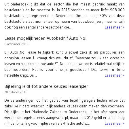
Uit onderzoek blijkt dat de sector die het meest gebruik maakt van
bestelauto’s de bouwsector is. In 2015 stonden er maar liefst 908.000
bestelauto’s geregistreerd in Nederland. Om en nabij 30% van deze
bestelauto’s staat momenteel op naam van bouwbedrijven, maar er zijn
ook nog een aantal andere sectoren die…
Lees meer »
Lease mogelijkheden Autobedrijf Auto Nol
8 november 2016
Bij Auto Nol lease te Nijkerk kunt u zowel zakelijk als particulier een
occasion leasen. U vraagt zich wellicht af: “Waarom zou ik een occasion
leasen en niet een nieuwe auto?”. Nou dat antwoord is relatief makkelijk te
beantwoorden; Het is voornamelijk goedkoper! Dit, terwijl u bijna
hetzelfde krijgt. Bij…
Lees meer »
Bijtelling leidt tot andere keuzes leaserijder
28 oktober 2016
De veranderingen op het gebied van bijtellingsregels leiden ertoe dat
zakelijke rijders waarschijnlijk andere keuzes gaan maken dan voorheen.
Dit blijkt uit het ‘Nationale Zakenauto Onderzoek’. In het afgelopen jaar
werden de regels al eens aangescherpt, maar na 2017 geldt er alleen nog
minder bijtelling voor rijders van elektrische auto’s.…
Lees meer »