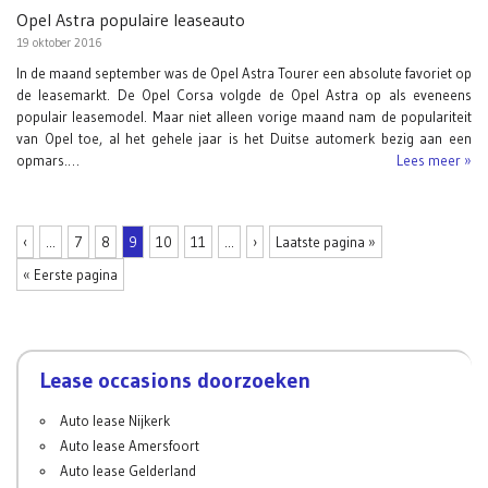
Opel Astra populaire leaseauto
19 oktober 2016
In de maand september was de Opel Astra Tourer een absolute favoriet op
de leasemarkt. De Opel Corsa volgde de Opel Astra op als eveneens
populair leasemodel. Maar niet alleen vorige maand nam de populariteit
van Opel toe, al het gehele jaar is het Duitse automerk bezig aan een
opmars.…
Lees meer »
‹
...
7
8
9
10
11
...
›
Laatste pagina »
« Eerste pagina
Lease occasions doorzoeken
Auto lease Nijkerk
Auto lease Amersfoort
Auto lease Gelderland